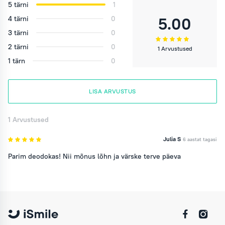
5 tärni
1
5.00
4 tärni
0
3 tärni
0
2 tärni
0
1 Arvustused
1 tärn
0
LISA ARVUSTUS
1 Arvustused
Julia S
6 aastat tagasi
Parim deodokas! Nii mõnus lõhn ja värske terve päeva