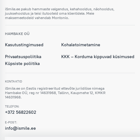
iSmile.ee pakub hammaste valgendus, kehahooldus, näohooldus,
juuksehooldus ja teisi ilutooteid oma klientidele. Meie
maksemeetodeid vahendab Montonio.
HAMBAKE OÜ
Kasutustingimused
Kohaletoimetamine
Privaatsuspoliitika
KKK – Korduma kippuvad küsimused
Küpsiste poliitika
KONTAKTID
iSmile.ee on Eestis registreeritud ettevõte juriidilise nimega
Hambake OÜ, reg nr 14631968, Tallinn, Kaupmehe 12, KMKR
14631968.
TELEFON:
+372 56822602
E-POST:
info@ismile.ee
JURIIDILINE NIMI: