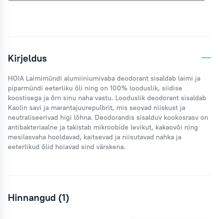
Kirjeldus
HOIA Laimimündi alumiiniumivaba deodorant sisaldab laimi ja
piparmündi eeterliku õli ning on 100% looduslik, siidise
koostisega ja õrn sinu naha vastu. Looduslik deodorant sisaldab
Kaolin savi ja marantajuurepulbrit, mis seovad niiskust ja
neutraliseerivad higi lõhna. Deodorandis sisalduv kookosrasv on
antibakteriaalne ja takistab mikroobide levikut, kakaovõi ning
mesilasvaha hooldavad, kaitsevad ja niisutavad nahka ja
eeterlikud õlid hoiavad sind värskena.
Hinnangud (1)