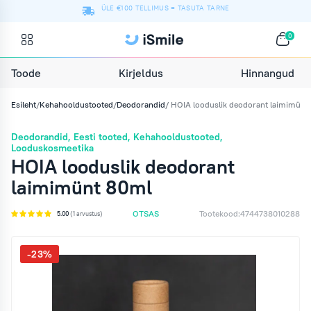
ÜLE €100 TELLIMUS = TASUTA TARNE
0
Hinnangud
Toode
Kirjeldus
Esileht
/
Kehahooldustooted
/
Deodorandid
/ HOIA looduslik deodorant laimimünt
Deodorandid
,
Eesti tooted
,
Kehahooldustooted
,
Looduskosmeetika
HOIA looduslik deodorant
laimimünt 80ml
OTSAS
Tootekood:
4744738010288
5.00
(1 arvustus)
-23%