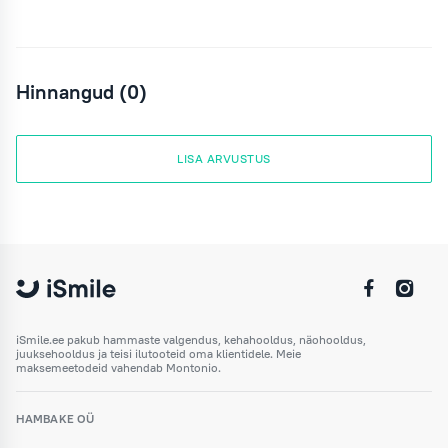
Hinnangud (0)
LISA ARVUSTUS
iSmile.ee pakub hammaste valgendus, kehahooldus, näohooldus,
juuksehooldus ja teisi ilutooteid oma klientidele. Meie
maksemeetodeid vahendab Montonio.
HAMBAKE OÜ