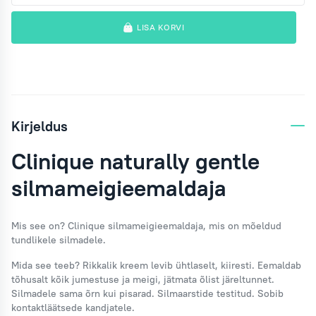
LISA KORVI
Kirjeldus
Clinique naturally gentle
silmameigieemaldaja
Mis see on?
Clinique silmameigieemaldaja, mis on mõeldud
tundlikele silmadele.
Mida see teeb?
Rikkalik kreem levib ühtlaselt, kiiresti. Eemaldab
tõhusalt kõik jumestuse ja meigi, jätmata õlist järeltunnet.
Silmadele sama õrn kui pisarad. Silmaarstide testitud. Sobib
kontaktläätsede kandjatele.