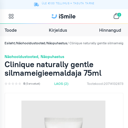
ÜLE €100 TELLIMUS = TASUTA TARNE
0
Hinnangud
Toode
Kirjeldus
Esileht
/
Näohooldustooted
/
Näopuhastus
/ Clinique naturally gentle silmameigie
Näohooldustooted
,
Näopuhastus
Clinique naturally gentle
silmameigieemaldaja 75ml
LAOS
(2)
Tootekood:
20714132873
0
(0 arvustust)