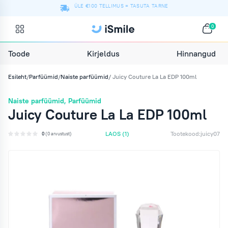
ÜLE €100 TELLIMUS = TASUTA TARNE
0
Hinnangud
Toode
Kirjeldus
Esileht
/
Parfüümid
/
Naiste parfüümid
/ Juicy Couture La La EDP 100ml
Naiste parfüümid
,
Parfüümid
Juicy Couture La La EDP 100ml
LAOS
(1)
Tootekood:
juicy07
0
(0 arvustust)