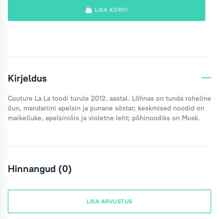
LISA KORVI
Kirjeldus
Couture La La toodi turule 2012. aastal. Lõhnas on tunda roheline
õun, mandariini apelsin ja punane sõstar;
keskmised noodid on
maikelluke, apelsiniõis ja violetne leht; põhinoodiks on Musk.
Hinnangud (0)
LISA ARVUSTUS