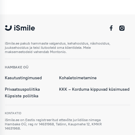
iSmile.ee pakub hammaste valgendus, kehahooldus, näohooldus,
juuksehooldus ja teisi ilutooteid oma klientidele. Meie
maksemeetodeid vahendab Montonio.
HAMBAKE OÜ
Kasutustingimused
Kohaletoimetamine
Privaatsuspoliitika
KKK – Korduma kippuvad küsimused
Küpsiste poliitika
KONTAKTID
iSmile.ee on Eestis registreeritud ettevõte juriidilise nimega
Hambake OÜ, reg nr 14631968, Tallinn, Kaupmehe 12, KMKR
14631968.