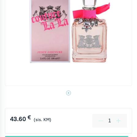
€
43.60
(sis. KM)