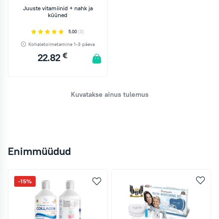
Juuste vitamiinid + nahk ja
küüned
5.00
(3)
Kohaletoimetamine 1-3 päeva
€
22.82
LISA KORVI
Kuvatakse ainus tulemus
Enimmüüdud
-15%