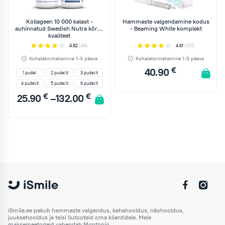
Kollageen 10 000 kalast -
Hammaste valgendamine kodus
auhinnatud Swedish Nutra kõrge
- Beaming White komplekt
kvaliteet
4.82
(44)
4.61
(107)
Kohaletoimetamine 1-3 päeva
Kohaletoimetamine 1-3 päeva
€
40.90
1 pudel
2 pudelit
3 pudelit
4 pudelit
5 pudelit
6 pudelit
€
€
Price
25.90
–
132.00
LISA KORVI
range:
25.90 €
1 pudel
2 pudelit
through
3 pudelit
4 pudelit
132.00 €
5 pudelit
6 pudelit
LISA KORVI
iSmile.ee pakub hammaste valgendus, kehahooldus, näohooldus,
juuksehooldus ja teisi ilutooteid oma klientidele. Meie
maksemeetodeid vahendab Montonio.