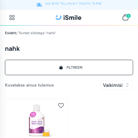
ÜLE €100 TELLIMUS = TASUTA TARNE
0
Esileht
/ Tooted siltidega “nahk”
nahk
FILTREERI
Vaikimisi
Kuvatakse ainus tulemus