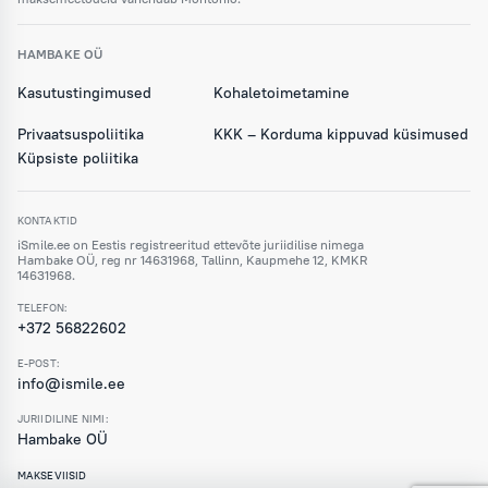
HAMBAKE OÜ
Kasutustingimused
Kohaletoimetamine
Privaatsuspoliitika
KKK – Korduma kippuvad küsimused
Küpsiste poliitika
KONTAKTID
iSmile.ee on Eestis registreeritud ettevõte juriidilise nimega
Hambake OÜ, reg nr 14631968, Tallinn, Kaupmehe 12, KMKR
14631968.
TELEFON:
+372 56822602
E-POST:
info@ismile.ee
JURIIDILINE NIMI:
Hambake OÜ
MAKSEVIISID