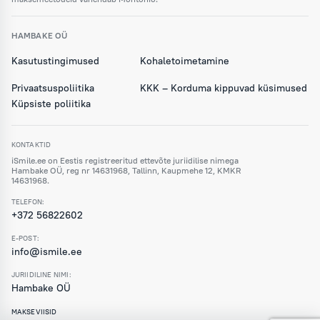
HAMBAKE OÜ
Kasutustingimused
Kohaletoimetamine
Privaatsuspoliitika
KKK – Korduma kippuvad küsimused
Küpsiste poliitika
KONTAKTID
iSmile.ee on Eestis registreeritud ettevõte juriidilise nimega
Hambake OÜ, reg nr 14631968, Tallinn, Kaupmehe 12, KMKR
14631968.
TELEFON:
+372 56822602
E-POST:
info@ismile.ee
JURIIDILINE NIMI:
Hambake OÜ
MAKSEVIISID