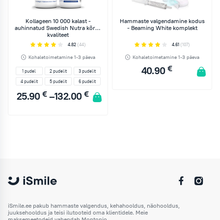
Kollageen 10 000 kalast -
Hammaste valgendamine kodus
auhinnatud Swedish Nutra kõrge
- Beaming White komplekt
kvaliteet
4.82
(44)
4.61
(107)
Kohaletoimetamine 1-3 päeva
Kohaletoimetamine 1-3 päeva
€
40.90
1 pudel
2 pudelit
3 pudelit
4 pudelit
5 pudelit
6 pudelit
€
€
25.90
–
132.00
LISA KORVI
1 pudel
2 pudelit
3 pudelit
4 pudelit
5 pudelit
6 pudelit
LISA KORVI
iSmile.ee pakub hammaste valgendus, kehahooldus, näohooldus,
juuksehooldus ja teisi ilutooteid oma klientidele. Meie
maksemeetodeid vahendab Montonio.