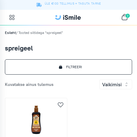
ÜLE €100 TELLIMUS = TASUTA TARNE
0
Esileht
/ Tooted siltidega “spreigeel”
spreigeel
FILTREERI
Vaikimisi
Kuvatakse ainus tulemus