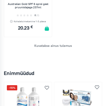
Australian Gold SPF 6 sprei geel
pruunistajaga 237ml
0
(0)
Kohaletoimetamine 1-3 päeva
€
20.23
LISA KORVI
Kuvatakse ainus tulemus
Enimmüüdud
-15%